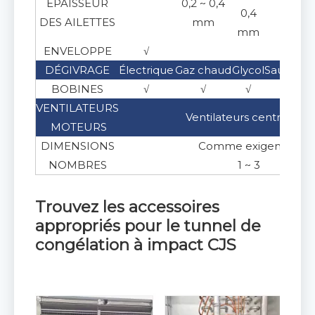
ÉPAISSEUR
0,2 ~ 0,4
0,4
DES AILETTES
mm
mm
ENVELOPPE
√
√
DÉGIVRAGE
Électrique
Gaz chaud
Glycol
Saumure
BOBINES
√
√
√
√
VENTILATEURS
Ventilateurs centrifuges
MOTEURS
DIMENSIONS
Comme exigences
NOMBRES
1 ~ 3
Trouvez les accessoires
appropriés pour
le tunnel de
congélation à impact CJS