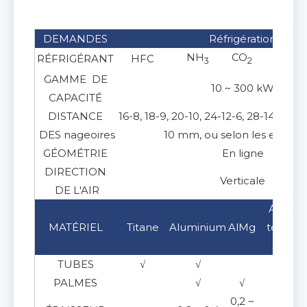
DEMANDES
Réfrigération
NH
CO
RÉFRIGÉRANT
HFC
3
2
GAMME DE
10 ~ 300 kW
CAPACITÉ
DISTANCE
16-8, 18-9, 20-10, 24-12-6, 28-14-7, 32
DES nageoires
10 mm, ou selon les exigen
GÉOMÉTRIE
En ligne
DIRECTION
Verticale
DE L'AIR
Acier
MATÉRIEL
Titane
Aluminium
AlMg
teinté
304
TUBES
√
√
√
PALMES
√
√
0,2 ~