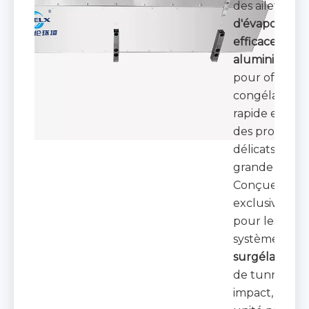
des ailettes
d'évaporateu
efficaces en
aluminium
,
pour offrir u
congélation
rapide et do
des produits
délicats et de
grande valeur
Conçue
exclusivemen
pour les
systèmes
de
surgélation
e
de tunnel à
impact, cette