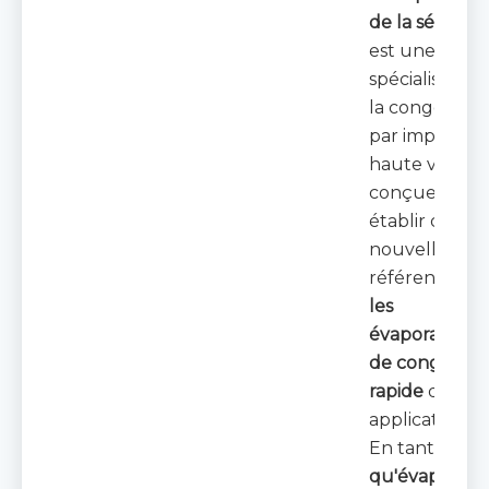
de la série CJ
est une solut
spécialisée p
la congélatio
par impact à
haute vitesse,
conçue pour
établir de
nouvelles
références p
les
évaporateurs
de congélati
rapide
dans l
applications I
En tant
qu'évaporate