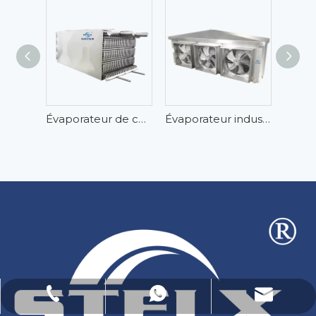
Évaporateur de congélateur à spirale empilable en acier inoxydable-AlMg
Évaporateur industriel d'entreposage au froid fiable et à faible bruit
Courriel : Lucas.xu@stelxtech.com
WhatsApp : +86-13901531913
Tél : +86-13901531913