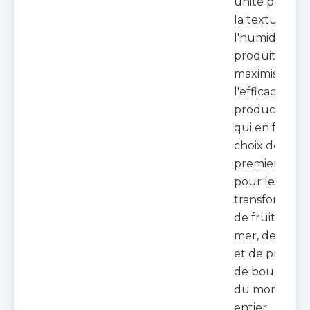
unité préserv
la texture et
l'humidité du
produit tout 
maximisant
l'efficacité de
production, c
qui en fait un
choix de
premier ordr
pour les
transformate
de fruits de
mer, de volail
et de produit
de boulanger
du monde
entier.