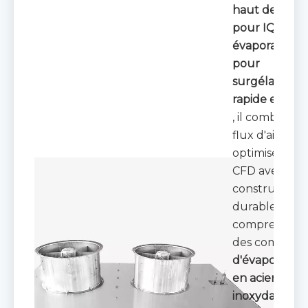
haut de ga
pour IQF
et
évaporateur
pour
surgélateur
rapide en spir
, il combine u
flux d'air
optimisé par
CFD avec un
construction
durable,
comprenant
des composa
d'évaporateu
en acier
inoxydable
et