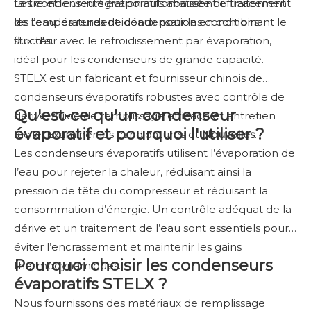
tartre et leur intégration automatisée du traitement
Les condenseurs évaporatifs abaissent efficacement
de l’eau les rendent idéaux pour les conditions
les températures de condensation en combinant le
strictes.
flux d'air avec le refroidissement par évaporation,
idéal pour les condenseurs de grande capacité.
STELX est un fabricant et fournisseur chinois de
condenseurs évaporatifs robustes avec contrôle de
Qu'est-ce qu'un condenseur
dérive, fluide de remplissage efficace et entretien
évaporatif et pourquoi l'utiliser ?
facile. Examiner les candidatures et
Nouvelles
.
Les condenseurs évaporatifs utilisent l’évaporation de
l’eau pour rejeter la chaleur, réduisant ainsi la
pression de tête du compresseur et réduisant la
consommation d’énergie. Un contrôle adéquat de la
dérive et un traitement de l’eau sont essentiels pour
éviter l’encrassement et maintenir les gains
Pourquoi choisir les condenseurs
thermodynamiques.
évaporatifs STELX ?
Nous fournissons des matériaux de remplissage