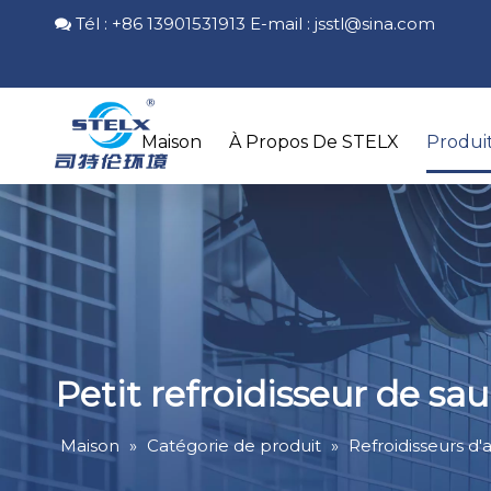
Tél : +86 13901531913 E-mail :
jsstl@sina.com

Maison
À Propos De STELX
Produi
Petit refroidisseur de s
Maison
»
Catégorie de produit
»
Refroidisseurs d'a