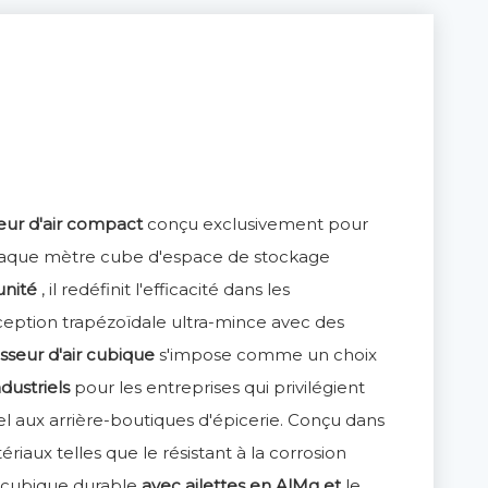
seur d'air compact
conçu exclusivement pour
ù chaque mètre cube d'espace de stockage
'unité
, il redéfinit l'efficacité dans les
ception trapézoïdale ultra-mince avec des
isseur d'air cubique
s'impose comme un choix
industriels
pour les entreprises qui privilégient
el aux arrière-boutiques d'épicerie. Conçu dans
tériaux telles que le résistant à la corrosion
air cubique durable
avec ailettes en AlMg et
le