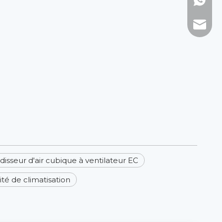
WhatsAp
Courrie
disseur d'air cubique à ventilateur EC
ité de climatisation