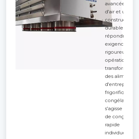
avancée de fl
d'air et une
construction
durable pour
répondre aux
exigences
rigoureuses d
opérations de
transformatio
des aliments,
d'entreposag
frigorifique et
congélation. Qu
s'agisse de lig
de congélatio
rapide
individuelle (I