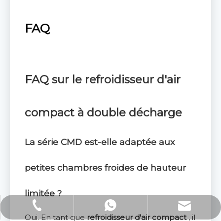
FAQ
FAQ
sur
le refroidisseur d'air
compact à double décharge
La série CMD est-elle adaptée aux
petites chambres froides de hauteur
limitée ?
Courriel : Lucas.xu@stelxtech.com
WhatsApp : +86-13901531913
Tél : +86-13901531913
Oui. En tant que
refroidisseur d'air compact
, il