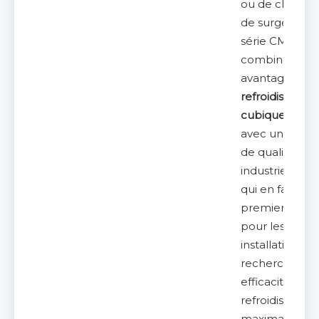
ou de chambr
de surgélation,
série CMD
combine les
avantages d'u
refroidisseur d'
cubique ECO
avec une fiabil
de qualité
industrielle, ce
qui en fait le
premier choix
pour les
installations
recherchant 
efficacité de
refroidisseme
maximale dan