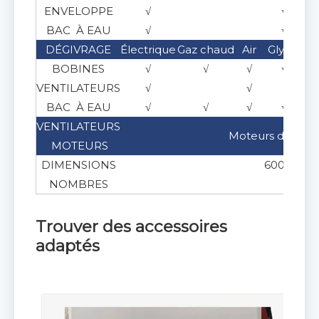
ENVELOPPE
√
√
BAC À EAU
√
√
DÉGIVRAGE
Électrique
Gaz chaud
Air
Glycol
Sa
BOBINES
√
√
√
√
VENTILATEURS
√
√
BAC À EAU
√
√
√
√
VENTILATEURS
Moteurs de vent
MOTEURS
DIMENSIONS
600 , 630 
NOMBRES
1 
Trouver des accessoires
adaptés