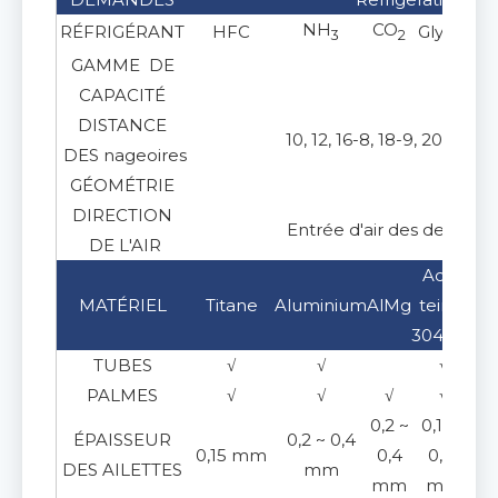
NH
CO
RÉFRIGÉRANT
HFC
Glycol
3
2
GAMME DE
20 ~ 
CAPACITÉ
DISTANCE
10, 12, 16-8, 18-9, 20-10 
DES nageoires
GÉOMÉTRIE
Comp
DIRECTION
Entrée d'air des deux côt
DE L'AIR
Acier
MATÉRIEL
Titane
Aluminium
AlMg
teinté
C
304/316
TUBES
√
√
√
PALMES
√
√
√
√
0,2 ~
0,15 ~
ÉPAISSEUR
0,2 ~ 0,4
0,
0,15 mm
0,4
0,17
DES AILETTES
mm
mm
mm