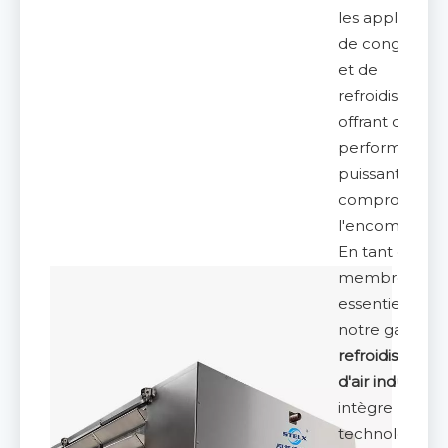
les applicatio
de congélatio
et de
refroidissemen
offrant des
performances
puissantes san
compromettr
l'encombreme
En tant que
membre
essentiel de
notre gamm
refroidisseurs
d'air industriel
intègre une
technologie