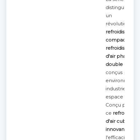
distingue co
un
révolutionnair
refroidisseur d'
compact
et
d
refroidisseurs
d'air phares à
double décha
conçus pour l
environnemen
industriels à
espace limité.
Conçu par STE
ce
refroidisseu
d'air cubique
innovant
redéf
l'efficacité da