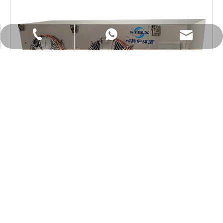
Courriel : Lucas.xu@stelxtech.com
WhatsApp : +86-13901531913
Tél : +86-13901531913
Évaporateur cubique efficace de refroidisseur d'air
d'échangeur de chaleur pour le stockage de
chambre froide
Modèle:
DA/DF/DC