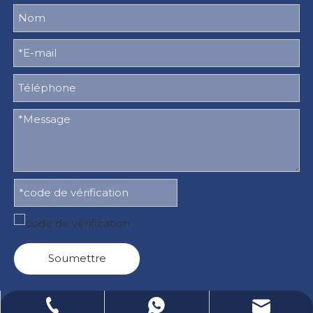
Soumettre
Courriel : Lucas.xu@stelxtech.com
WhatsApp : +86-13901531913
Tél : +86-13901531913