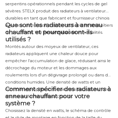
serpentins opérationnels pendant les cycles de gel
sévères. STELX produit des radiateurs à ventilateur
durables en tant que fabricant et fournisseur chinois
Que sont les radiateurs à anneau
avec une distribution d'éléments fiable et des boîtiers
chauffant et pourquoi sont-ils
de protection. Voir
Personnalisation
et Actualités.
utilisés ?
Montés autour des moyeux de ventilateur, ces
radiateurs appliquent une chaleur douce pour
empêcher l'accumulation de glace, réduisant ainsi le
décrochage du moteur et les dommages aux
roulements lors d'un dégivrage prolongé ou dans des
conditions humides. Une densité de watts et un
Comment spécifier des radiateurs à
contrôle appropriés sont essentiels pour fournir une
anneau chauffant pour votre
chaleur uniforme sans surchauffe.
système ?
Choisissez la densité en watts, le schéma de contrôle
et le style de montage en fonction de la taille du