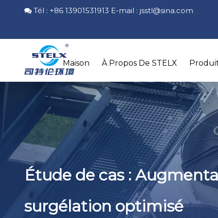
Tél : +86 13901531913 E-mail :
jsstl@sina.com

Maison
À Propos De STELX
Produi
Étude de cas : Augmentat
surgélation optimisé