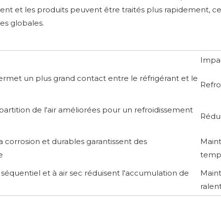
t et les produits peuvent être traités plus rapidement, ce
es globales.
Impac
rmet un plus grand contact entre le réfrigérant et le
Refro
épartition de l'air améliorées pour un refroidissement
Rédui
la corrosion et durables garantissent des
Maint
e
temps
séquentiel et à air sec réduisent l'accumulation de
Maint
ralen