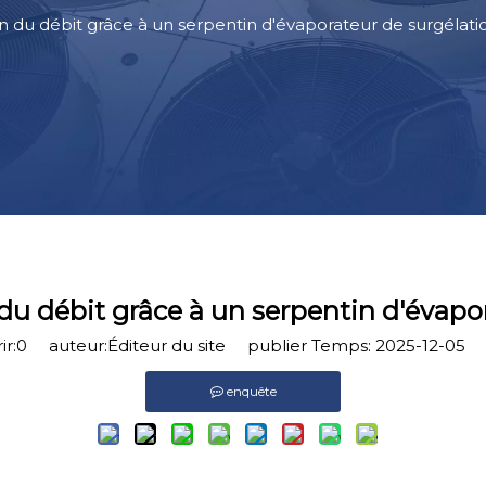
 du débit grâce à un serpentin d'évaporateur de surgélati
u débit grâce à un serpentin d'évapo
r:
0
auteur:Éditeur du site publier Temps: 2025-12-05 
enquête