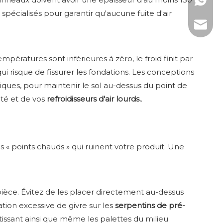
WhatsAp
pécialisés pour garantir qu'aucune fuite d'air
Courrie
pératures sont inférieures à zéro, le froid finit par
qui risque de fissurer les fondations. Les conceptions
riques, pour maintenir le sol au-dessus du point de
ité et de vos
refroidisseurs d'air lourds.
.
 « points chauds » qui ruinent votre produit. Une
 pièce. Évitez de les placer directement au-dessus
tion excessive de givre sur les
serpentins de pré-
antissant ainsi que même les palettes du milieu