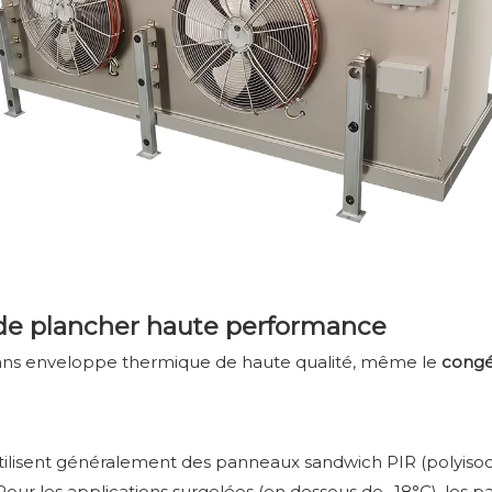
t de plancher haute performance
. Sans enveloppe thermique de haute qualité, même le
congé
tilisent généralement des panneaux sandwich PIR (polyiso
 Pour les applications surgelées (en dessous de -18°C), les