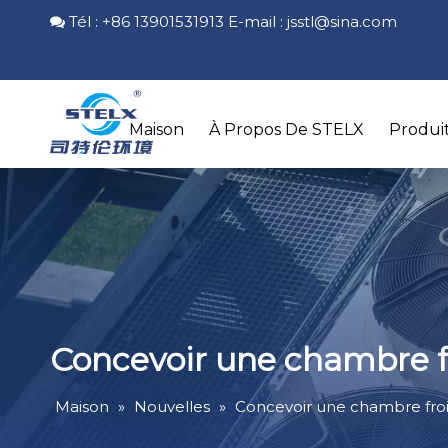
Tél : +86 13901531913 E-mail :
jsstl@sina.com

Maison
À Propos De STELX
Produi
Concevoir une chambre fr
Maison
»
Nouvelles
»
Concevoir une chambre froi