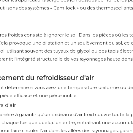
utilisons des systèmes « Cam-lock » ou des thermoscellants s
roides consiste à ignorer le sol. Dans les pièces où les tem
ol. Cela provoque une dilatation et un soulèvement du sol, ce 
l, utilisant souvent des tuyaux de glycol ou des tapis élect
rantit l'intégrité structurelle de vos rayonnages haute dens
cement du refroidisseur d'air
ent détermine si vous avez une température uniforme ou des
 pièce efficace et une pièce inutile.
s d'air
nière à garantir qu'un « rideau » d'air froid couvre toute la
 à chaque fois que quelqu'un entre, entraînant une accumula
 pour faire circuler l'air dans les allées des rayonnages, gar