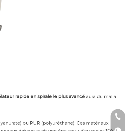
lateur rapide en spirale le plus avancé
aura du mal à
Tél : +
cyanurate) ou PUR (polyuréthane). Ces matériaux
 panneaux doivent avoir une épaisseur d'au moins 150