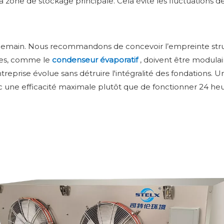
la zone de stockage principale. Cela évite les fluctuation
ur demain. Nous recommandons de concevoir l’empreinte str
ues, comme le
condenseur évaporatif
, doivent être modula
eprise évolue sans détruire l'intégralité des fondations. U
 une efficacité maximale plutôt que de fonctionner 24 heure