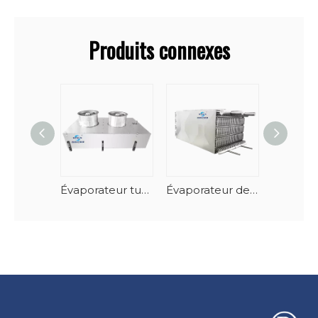
Produits connexes
Évaporateur tunnel de fruits de mer en spirale vertical à dégivrage automatique
Évaporateur de congélateur à spirale empilable en acier inoxydable-AlMg