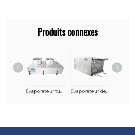
Produits connexes
Évaporateur tunnel de fruits de mer en spirale vertical à dégivrage automatique
Évaporateur de congélateur à spirale empilable en acier inoxydable-AlMg