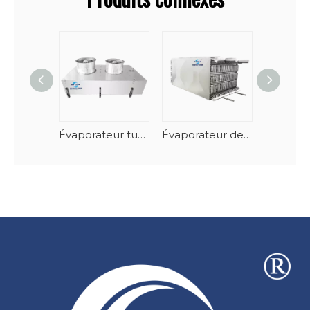
Évaporateur tunnel de fruits de mer en spirale vertical à dégivrage automatique
Évaporateur de congélateur à spirale empilable en acier inoxydable-AlMg