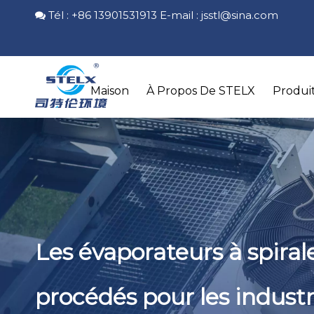
Tél : +86 13901531913 E-mail :
jsstl@sina.com

Maison
À Propos De STELX
Produi
Les évaporateurs à spirale
procédés pour les indust