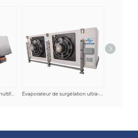
Refroidisseur d'air cubique multifonction à flux d'air vertical, boîtier 304 de haute qualité
Évaporateur de surgélation ultra-basse température à haute efficacité pour le thon