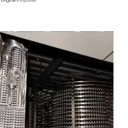
rigine:
Propulsé