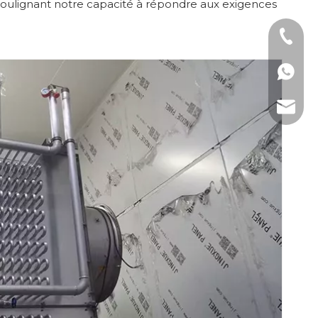
 soulignant notre capacité à répondre aux exigences
Tél : +
WhatsAp
Courrie