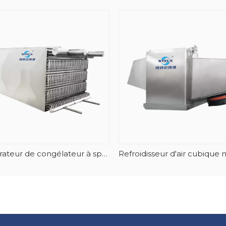
Évaporateur de congélateur à spirale empilable en acier inoxydable-AlMg