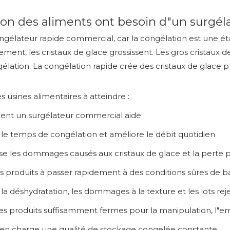
ion des aliments ont besoin d"un surgé
ngélateur rapide commercial, car la congélation est une ét
ement, les cristaux de glace grossissent. Les gros cristau
lation. La congélation rapide crée des cristaux de glace pl
usines alimentaires à atteindre :
t un surgélateur commercial aide
 le temps de congélation et améliore le débit quotidien
se les dommages causés aux cristaux de glace et la perte 
es produits à passer rapidement à des conditions sûres de 
la déshydratation, les dommages à la texture et les lots rej
es produits suffisamment fermes pour la manipulation, l"em
en charge une qualité de stockage congelée constante