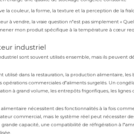
e la couleur, la forme, la texture et la perception de la fra
eur à vendre, la vraie question n"est pas simplement « Quel
amener mon produit spécifique à la température à cœur req
eur industriel
ustriel sont souvent utilisés ensemble, mais ils peuvent dé
lisé dans la restauration, la production alimentaire, les bo
 les opérations commerciales d"aliments surgelés. Un congél
cation à grand volume, les entrepôts frigorifiques, les lign
limentaire nécessitent des fonctionnalités à la fois commer
ateur commercial, mais le système réel peut nécessiter des
e grande capacité, une compatibilité de réfrigération à l"a
isée.