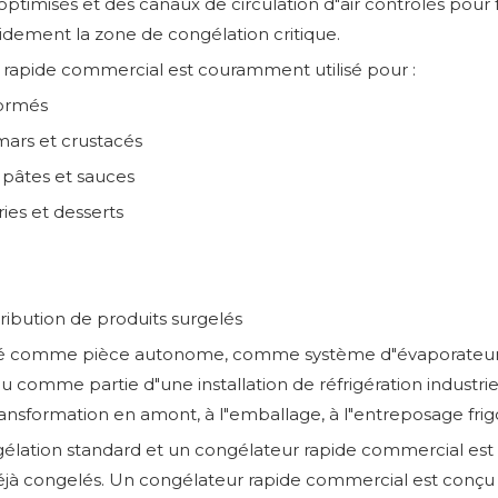
ptimisés et des canaux de circulation d"air contrôlés pour fo
apidement la zone de congélation critique.
 rapide commercial est couramment utilisé pour :
formés
amars et crustacés
 pâtes et sauces
ries et desserts
tribution de produits surgelés
llé comme pièce autonome, comme système d"évaporateur a
omme partie d"une installation de réfrigération industri
ransformation en amont, à l"emballage, à l"entreposage frigor
élation standard et un congélateur rapide commercial est 
 déjà congelés. Un congélateur rapide commercial est conçu