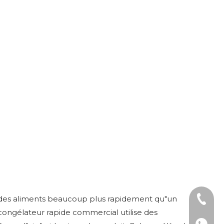
 des aliments beaucoup plus rapidement qu"un
Tél : +
congélateur rapide commercial utilise des