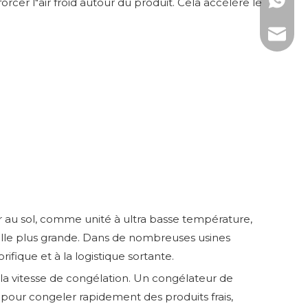
WhatsAp
rcer l"air froid autour du produit. Cela accélère le
Courrie
u sol, comme unité à ultra basse température,
elle plus grande. Dans de nombreuses usines
ifique et à la logistique sortante.
la vitesse de congélation. Un congélateur de
 pour congeler rapidement des produits frais,