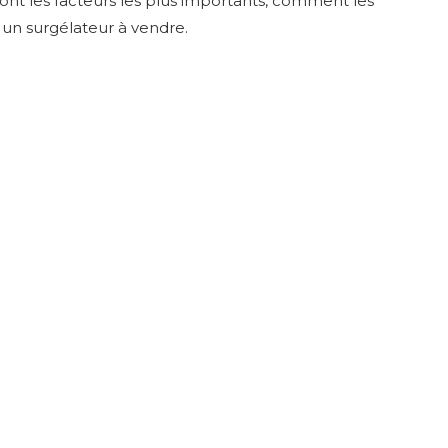
ont les facteurs les plus importants, comment les
 un surgélateur à vendre.