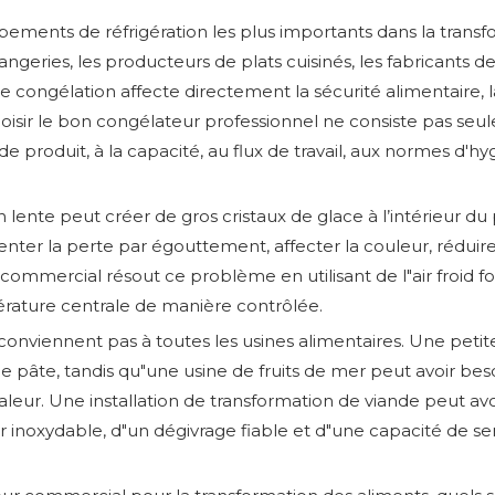
ipements de réfrigération les plus importants dans la trans
angeries, les producteurs de plats cuisinés, les fabricants d
e de congélation affecte directement la sécurité alimentaire, 
Choisir le bon congélateur professionnel ne consiste pas seu
 produit, à la capacité, au flux de travail, aux normes d'h
 lente peut créer de gros cristaux de glace à l’intérieur 
menter la perte par égouttement, affecter la couleur, réduire
ommercial résout ce problème en utilisant de l"air froid f
pérature centrale de manière contrôlée.
nviennent pas à toutes les usines alimentaires. Une petit
e pâte, tandis qu"une usine de fruits de mer peut avoir beso
leur. Une installation de transformation de viande peut av
ier inoxydable, d"un dégivrage fiable et d"une capacité de s