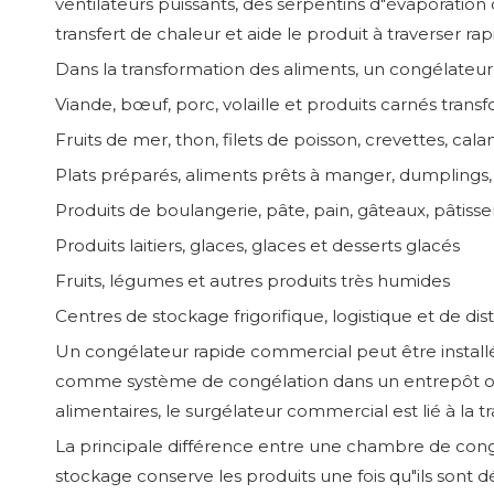
ventilateurs puissants, des serpentins d"évaporation o
transfert de chaleur et aide le produit à traverser r
Dans la transformation des aliments, un congélateur
Viande, bœuf, porc, volaille et produits carnés trans
Fruits de mer, thon, filets de poisson, crevettes, cal
Plats préparés, aliments prêts à manger, dumplings,
Produits de boulangerie, pâte, pain, gâteaux, pâtisse
Produits laitiers, glaces, glaces et desserts glacés
Fruits, légumes et autres produits très humides
Centres de stockage frigorifique, logistique et de dis
Un congélateur rapide commercial peut être insta
comme système de congélation dans un entrepôt ou c
alimentaires, le surgélateur commercial est lié à la t
La principale différence entre une chambre de cong
stockage conserve les produits une fois qu"ils sont