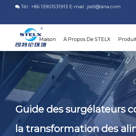
Tél : +86 13901531913 E-mail :
jsstl@sina.com

Maison
À Propos De STELX
Produi
Guide des surgélateurs 
la transformation des al