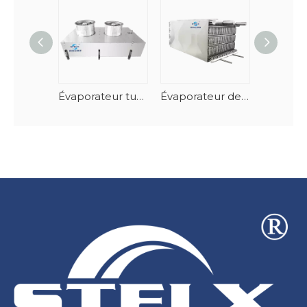
Évaporateur tunnel de fruits de mer en spirale vertical à dégivrage automatique
Évaporateur de congélateur à spirale empilable en acier inoxydable-AlMg