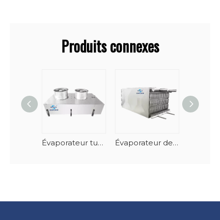
Produits connexes
Évaporateur tunnel de fruits de mer en spirale vertical à dégivrage automatique
Évaporateur de congélateur à spirale empilable en acier inoxydable-AlMg