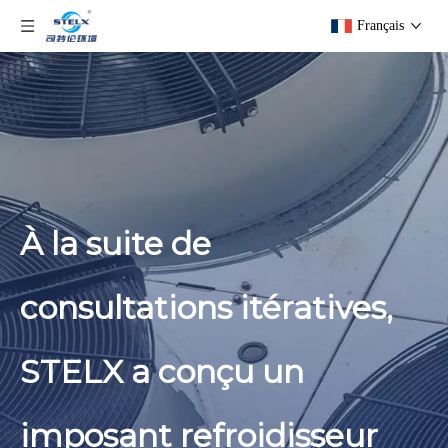
Français
À la suite de
consultations itératives,
STELX a conçu un
imposant refroidisseur