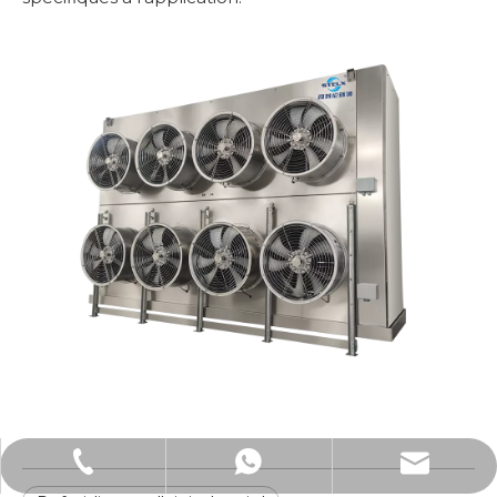
Courriel : Lucas.xu@stelxtech.com
WhatsApp : +86-13901531913
Tél : +86-13901531913