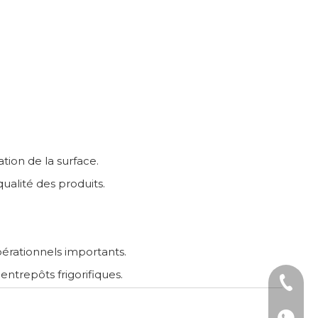
tion de la surface.
ualité des produits.
rationnels importants.
ntrepôts frigorifiques.
Tél : +