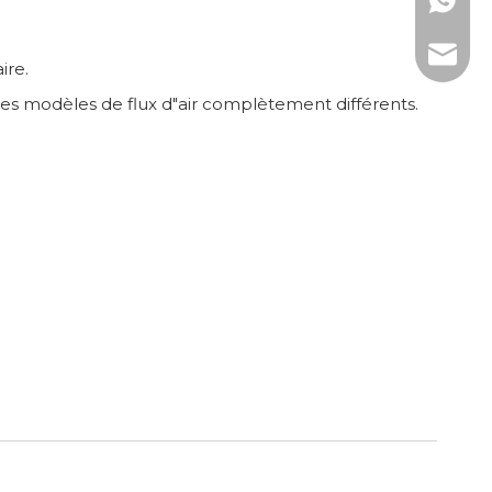
WhatsAp
Courrie
ire.
 des modèles de flux d"air complètement différents.