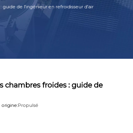
uide de l'ingénieur en refroidisseur d'air
s chambres froides : guide de
origine:
Propulsé