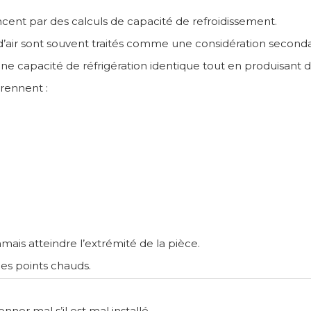
nt par des calculs de capacité de refroidissement.
’air sont souvent traités comme une considération seconda
r une capacité de réfrigération identique tout en produisant
rennent :
e jamais atteindre l’extrémité de la pièce.
des points chauds.
ner mal s’il est mal installé.