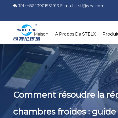
Tél : +86 13901531913 E-mail :
jsstl@sina.com

Maison
À Propos De STELX
Produi
Comment résoudre la répa
chambres froides : guide d