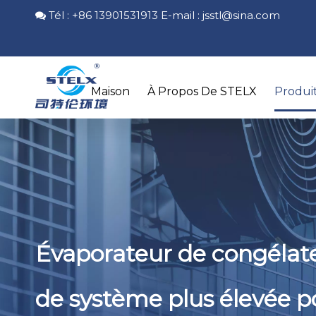
Tél : +86 13901531913 E-mail :
jsstl@sina.com

Maison
À Propos De STELX
Produi
Évaporateur de congélate
de système plus élevée po