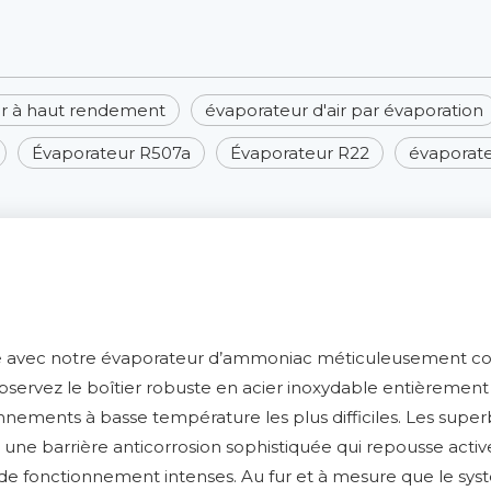
r à haut rendement
évaporateur d'air par évaporation
Évaporateur R507a
Évaporateur R22
évaporate
ielle avec notre évaporateur d’ammoniac méticuleusement c
bservez le boîtier robuste en acier inoxydable entièreme
onnements à basse température les plus difficiles. Les supe
t une barrière anticorrosion sophistiquée qui repousse act
de fonctionnement intenses. Au fur et à mesure que le syst