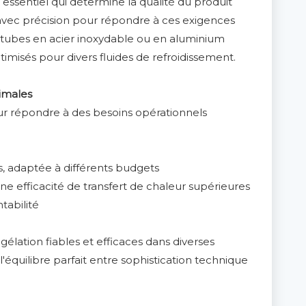
essentiel qui détermine la qualité du produit
 avec précision pour répondre à ces exigences
e tubes en acier inoxydable ou en aluminium
timisés pour divers fluides de refroidissement.
imales
our répondre à des besoins opérationnels
s, adaptée à différents budgets
e efficacité de transfert de chaleur supérieures
tabilité
élation fiables et efficaces dans diverses
l'équilibre parfait entre sophistication technique