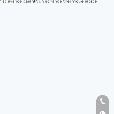
niac avancé garantit un échange thermique rapide
Tél : +